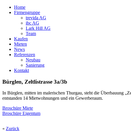
Home
Firmengruppe
trevida AG
ibc AG
Lark Hill AG
Team
Kaufen
Mieten
News
Referenzen
Neubau
Sanierung
Kontakt
Bürglen, Zeltlistrasse 3a/3b
In Bürglen, mitten im malerischen Thurgau, steht die Überbauung „Z
entstanden 14 Mietwohnungen und ein Gewerberaum.
Broschüre Miete
Broschüre Eigentum
«
Zurück